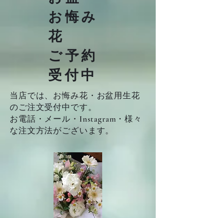
お悔み
花
​ご予約
受付中
当店では、お悔み花・お盆用生花
のご注文受付中です。
お電話・メール・Instagram・様々
な注文方法がございます。